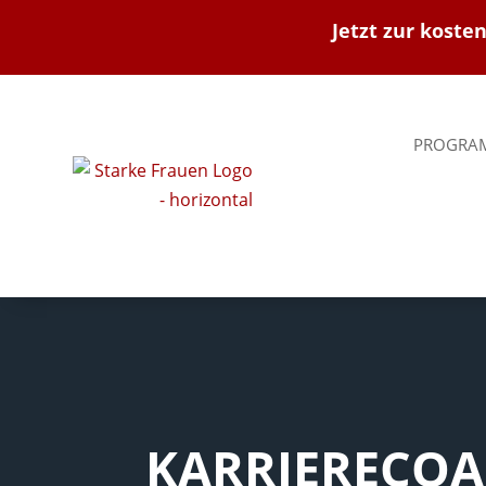
Jetzt zur koste
PROGRA
KARRIERE­CO