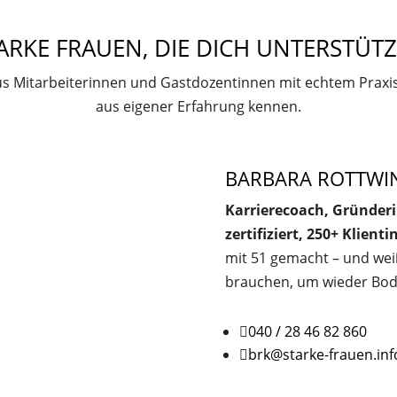
ARKE FRAUEN, DIE DICH UNTERSTÜT
s Mitarbeiterinnen und Gastdozentinnen mit echtem Praxis
aus eigener Erfahrung kennen.
BARBARA ROTTWI
Karrierecoach, Gründer
zertifiziert, 250+ Klient
mit 51 gemacht – und wei
brauchen, um wieder Bod

040 / 28 46 82 860

brk@starke-frauen.inf