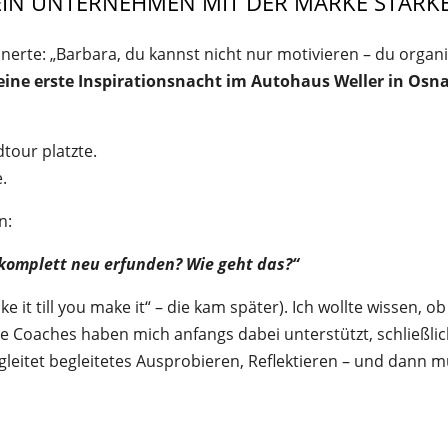
EIN UNTERNEHMEN MIT DER MARKE STARKE
erte: „Barbara, du kannst nicht nur motivieren – du organi
ine erste Inspirationsnacht im Autohaus Weller in Osnab
tour platzte.
.
n:
 komplett neu erfunden? Wie geht das?“
ke it till you make it“ – die kam später). Ich wollte wissen, o
 Coaches haben mich anfangs dabei unterstützt, schließlich
leitet begleitetes Ausprobieren, Reflektieren – und dann m