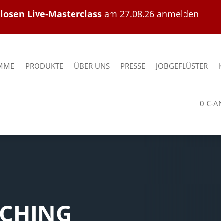
nlosen Live-Masterclass
am 27.08.26 anmelden
MME
PRODUKTE
ÜBER UNS
PRESSE
JOBGEFLÜSTER
0 €-
ACHING